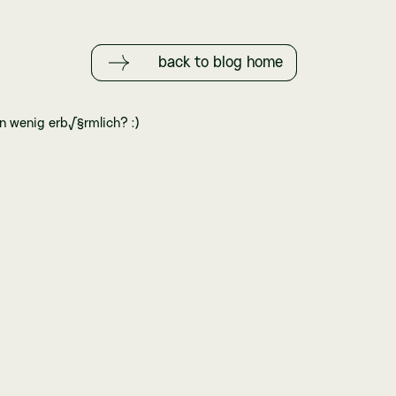
back to blog home
in wenig erb√§rmlich? :)