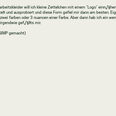
beitskleider will ich kleine Zettelchen mit einem "Logo" einn√§hen.
elt und ausprobiert und diese Form gefiel mir dann am besten. Eige
 zwei farben oder 3 nuancen einer Farbe. Aber dann hab ich ein we
irgendwie gef√§llts mir.
 GIMP gemacht)