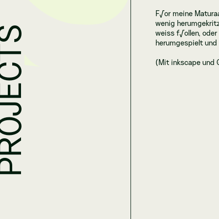
F√ºr meine Maturaar
wenig herumgekritz
PROJECTS
weiss f√ºllen, oder
herumgespielt und 
(Mit inkscape und